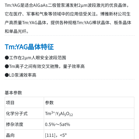
Tm:YAG是适合AlGaAs二极管泵浦发射2μm波段激光的优良晶体，
它在医疗、军事和气象等领域中的应用倍受关注。博雅新材公司生
产高质量Tm:YAG晶体，提供各种规格Tm:YAG棒状晶体、板条晶体
和单晶光纤。
Tm:YAG晶体特征
●工作在2μm人眼安全波段范围
●Tm离子之间有效交叉驰豫，量子效率高
●LD泵浦效率高
基本参数
项目
参数
3+
化学分子式
Tm
:Y
Al
O
3
5
12
掺杂浓度
0.5%～5at%
晶向
[111]，<5º