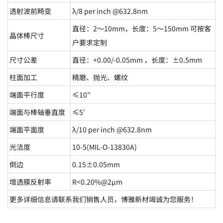
透射波前畸变
λ/8 per inch @632.8nm
直径：2～10mm，长度：5～150mm 可按客
晶体棒尺寸
户要求定制
尺寸公差
直径：+0.00/-0.05mm ，长度：±0.5mm
柱面加工
精磨、抛光、螺纹
端面平行度
≤10″
端面与棒轴垂直度
≤5′
端面平面度
λ/10 per inch @632.8nm
光洁度
10-5(MIL-O-13830A)
倒边
0.15±0.05mm
增透膜反射率
R<0.20%@2μm
更多详细信息请联系我们销售人员，博雅新材竭诚为您服务！