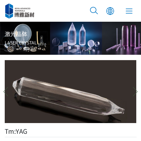
激光晶体
LASER CRYSTAL
Tm:YAG