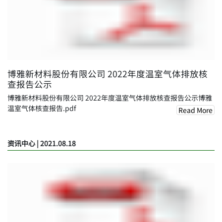
博雅新材料股份有限公司 2022年度温室气体排放核
查报告公示
博雅新材料股份有限公司 2022年度温室气体排放核查报告公示博雅
温室气体核查报告.pdf
Read More
资讯中心 | 2021.08.18