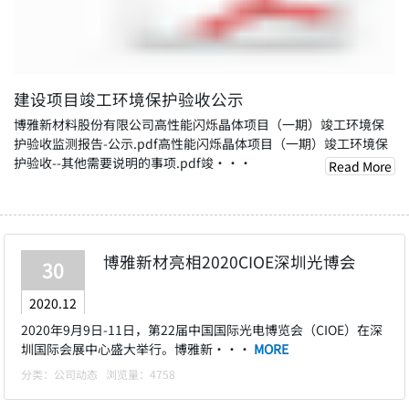
建设项目竣工环境保护验收公示
博雅新材料股份有限公司高性能闪烁晶体项目（一期）竣工环境保
护验收监测报告-公示.pdf高性能闪烁晶体项目（一期）竣工环境保
护验收--其他需要说明的事项.pdf竣···
Read More
博雅新材亮相2020CIOE深圳光博会
30
2020.12
2020年9月9日-11日，第22届中国国际光电博览会（CIOE）在深
圳国际会展中心盛大举行。博雅新···
MORE
分类：公司动态 浏览量：4758