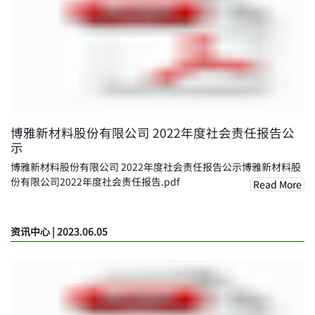
博雅新材料股份有限公司 2022年度社会责任报告公
示
博雅新材料股份有限公司 2022年度社会责任报告公示博雅新材料股
份有限公司2022年度社会责任报告.pdf
Read More
资讯中心 | 2023.06.05