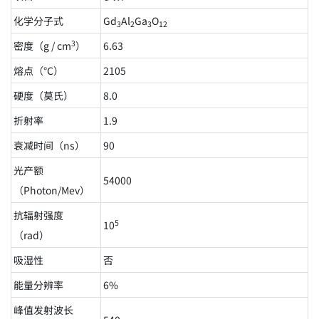
化学分子式
Gd
Al
Ga
O
3
2
3
12
3
密度（g / cm
）
6.63
熔点（℃）
2105
硬度（莫氏）
8.0
折射率
1.9
衰减时间（ns）
90
光产额
54000
（Photon/Mev）
抗辐射强度
5
10
（rad）
吸湿性
否
能量分辨率
6%
峰值发射波长