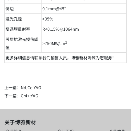
倒边
0.1mm@45°
通光孔径
>95%
增透膜反射率
R<0.15%@1064nm
膜层抗激光损伤阈
2
>750MW/cm
值
更多详细信息请联系我们销售人员，博雅新材竭诚为您服务！
上一篇：
Nd,Ce:YAG
下一篇：
Cr4+:YAG
关于博雅新材