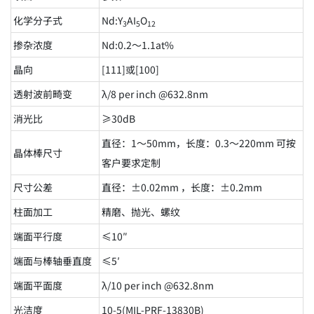
化学分子式
Nd:Y
AI
O
3
5
12
掺杂浓度
Nd:0.2～1.1at%
晶向
[111]或[100]
透射波前畸变
λ/8 per inch @632.8nm
消光比
≥30dB
直径：1～50mm，长度：0.3～220mm 可按
晶体棒尺寸
客户要求定制
尺寸公差
直径：±0.02mm ，长度：±0.2mm
柱面加工
精磨、抛光、螺纹
端面平行度
≤10″
端面与棒轴垂直度
≤5′
端面平面度
λ/10 per inch @632.8nm
光洁度
10-5(MIL-PRF-13830B)