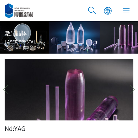
激光晶体
LASER CRYSTAL
Nd:YAG