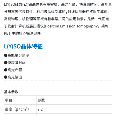
L(Y)SO硅酸(钇)镥晶体具有高密度、高光产额、快衰减时间、高能量
分辨率等优良特性。利用该晶体制成的γ射线探测器在核医学成像、
高能物理、核物理等领域有着非常广阔的应用前景，是新一代正电
子发射计算机断层扫描仪(Positron Emission Tomography，简称
PET)中的核心探测部件。
L(Y)SO晶体特征
●高能量分辨率
●快衰减时间
●高光产额
●高光输出
基本参数
项目
参数
3
密度（g / cm
）
7.2