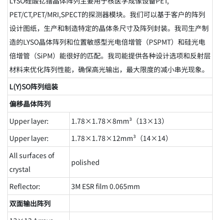
LYSO硅酸钇镥晶体阵列主要用于核医学成像设备PET,
PET/CT,PET/MRI,SPECT的探测器模块。我们可以基于客户的阵列
设计图纸，生产和制造特定的晶体条尺寸及阵列封装。我司生产制
造的LYSO晶体阵列和位置敏感型光电倍增管（PSPMT）和硅光电
倍增管（SiPM）能很好的匹配。我司能提供各种设计选项和反射层
材料来优化阵列性能，确保高光输出，最大限度的减小串光现象。
L(Y)SO阵列组装
偏移晶体阵列
Upper layer:
1.78×1.78×8mm³（13×13）
Upper layer:
1.78×1.78×12mm³（14×14）
All surfaces of
polished
crystal
Reflector:
3M ESR film 0.065mm
双面输出阵列